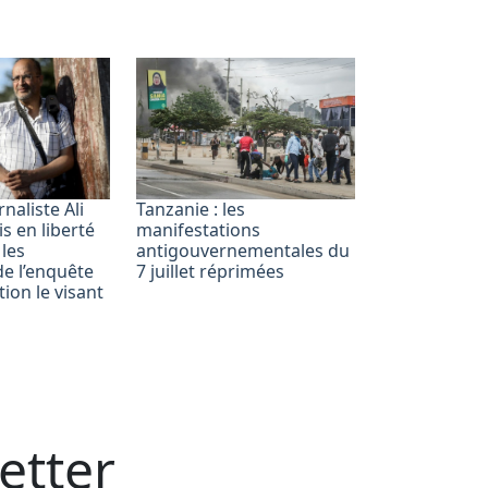
naliste Ali
Tanzanie : les
s en liberté
manifestations
 les
antigouvernementales du
de l’enquête
7 juillet réprimées
ion le visant
etter