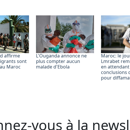
d affirme
L'Ouganda annonce ne
Maroc: le jour
igrants sont
plus compter aucun
Lmrabet remi
s au Maroc
malade d'Ebola
en attendant
conclusions 
pour diffamat
nez-vous à la newsl