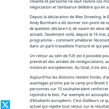
clivante et personne ne veut revivre ces m
négociation et l’ambiance délétère qui en a
Depuis la déclaration de Wes Streeting, le 
Andy Burnham a dû donner son point de vue s
de question
, déclare-t-il,
de rouvrir les vieux 
actuels. Seulement voilà, depuis le 16 mai,
programme – comment améliorer l’économie
dans un parti travailliste fracturé et qui pe
Un retour au sein de l’UE est-il possible po
prendrait des années de renégociations, a
instances européennes. Au total, trois ans 
Aujourd'hui les divisions restent fortes, d
avantages promis par le camp pro-Brexit il y
personnes sur 10 souhaiteraient renforcer 
rejoindre le bloc. Par exemple en assouplis
d’étudiants européens. C’est d’ailleurs ce q
actuel qui rejette tout retour sur le résul