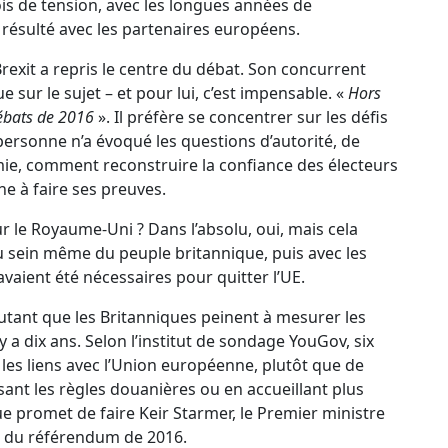
ois de tension, avec les longues années de
 résulté avec les partenaires européens.
Brexit a repris le centre du débat. Son concurrent
ur le sujet – et pour lui, c’est impensable. «
Hors
débats de 2016
». Il préfère se concentrer sur les défis
 personne n’a évoqué les questions d’autorité, de
, comment reconstruire la confiance des électeurs
ine à faire ses preuves.
ur le Royaume-Uni ? Dans l’absolu, oui, mais cela
u sein même du peuple britannique, puis avec les
avaient été nécessaires pour quitter l’UE.
'autant que les Britanniques peinent à mesurer les
 a dix ans. Selon l’institut de sondage YouGov, six
les liens avec l’Union européenne, plutôt que de
sant les règles douanières ou en accueillant plus
ue promet de faire Keir Starmer, le Premier ministre
tat du référendum de 2016.