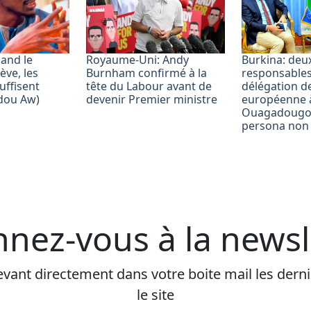
uand le
Royaume-Uni: Andy
Burkina: deu
ève, les
Burnham confirmé à la
responsables
uffisent
tête du Labour avant de
délégation d
dou Aw)
devenir Premier ministre
européenne 
Ouagadougou
persona non
nez-vous à la newsl
vant directement dans votre boite mail les dernie
le site