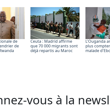
tionale de
Ceuta : Madrid affirme
L'Ouganda a
alendrier de
que 70 000 migrants sont
plus compte
C-Rwanda
déjà repartis au Maroc
malade d'Ebo
nez-vous à la newsl