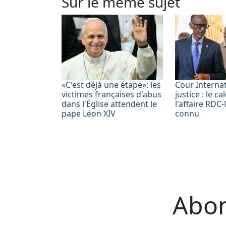
Sur le même sujet
«C'est déjà une étape»: les
Cour Interna
victimes françaises d'abus
justice : le c
dans l'Église attendent le
l'affaire RD
pape Léon XIV
connu
Abon