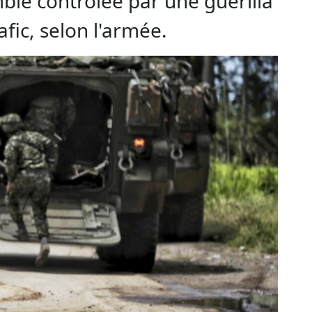
bie contrôlée par une guérilla
afic, selon l'armée.