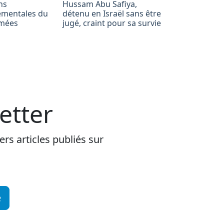
ns
Hussam Abu Safiya,
ementales du
détenu en Israël sans être
rimées
jugé, craint pour sa survie
etter
rs articles publiés sur
e