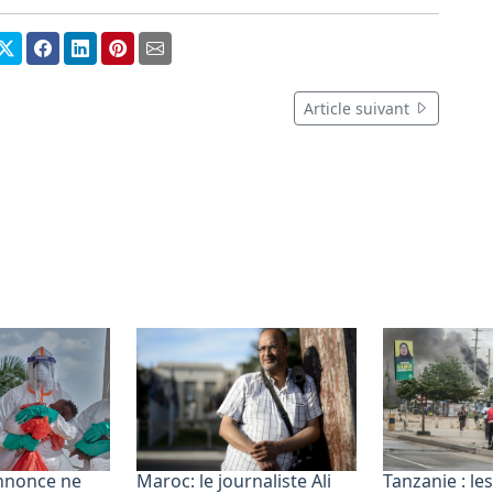
Article suivant
nnonce ne
Maroc: le journaliste Ali
Tanzanie : le