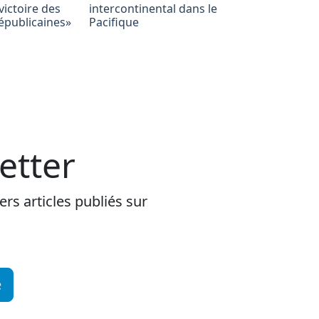
victoire des
intercontinental dans le
républicaines»
Pacifique
etter
rs articles publiés sur
e