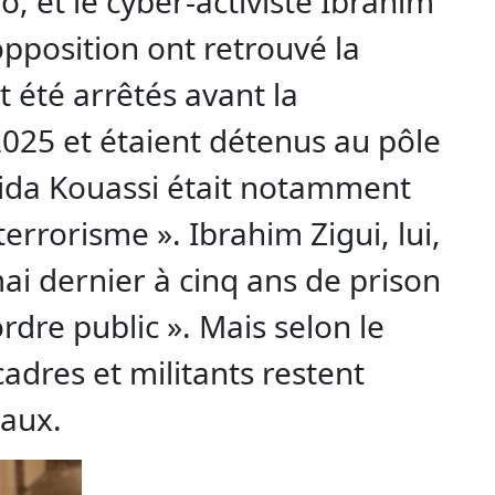
, et le cyber-activiste Ibrahim
opposition ont retrouvé la
t été arrêtés avant la
2025 et étaient détenus au pôle
 Lida Kouassi était notamment
errorisme ». Ibrahim Zigui, lui,
i dernier à cinq ans de prison
rdre public ». Mais selon le
cadres et militants restent
eaux.