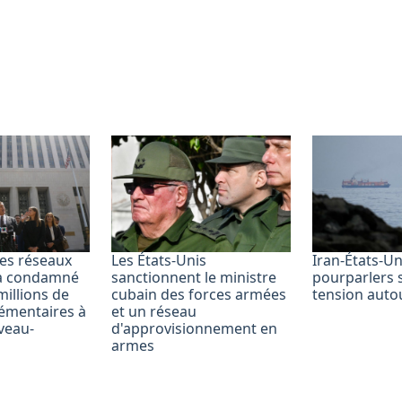
les réseaux
Les États-Unis
Iran-États-Un
ta condamné
sanctionnent le ministre
pourparlers 
millions de
cubain des forces armées
tension aut
lémentaires à
et un réseau
veau-
d'approvisionnement en
armes