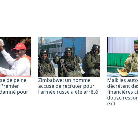
ise de peine
Zimbabwe: un homme
Mali: les auto
 Premier
accusé de recruter pour
décrètent de
ndamné pour
l'armée russe a été arrêté
financières c
douze ressor
exil